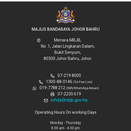
MAJLIS BANDARAYA JOHOR BAHRU
Menara MBJB,
No. 1, Jalan Lingkaran Dalam,
Bukit Senyum,
80300 Johor Bahru, Johor.
07-219 8000
1300-88-0146
(Tol-Free Line)
019-7788 212
(SMS/WhatsApp Aduan)
07-2230 619
info[at]mbjb.gov.my
Operating Hours On working Days
Monday - Thursday
8.00 am - 4.30 pm