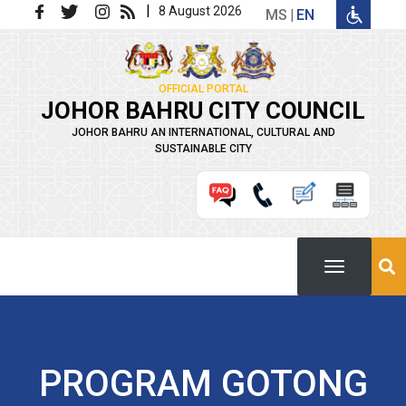
Skip to main content
|
8 August 2026
MS
EN
OFFICIAL PORTAL
JOHOR BAHRU CITY COUNCIL
JOHOR BAHRU AN INTERNATIONAL, CULTURAL AND
SUSTAINABLE CITY
PROGRAM GOTONG