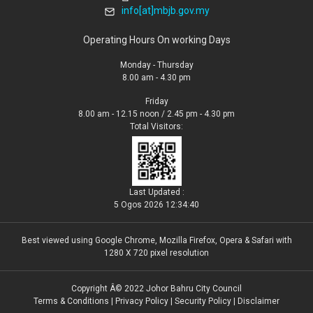
info[at]mbjb.gov.my
Operating Hours On working Days
Monday - Thursday
8.00 am - 4.30 pm
Friday
8.00 am - 12.15 noon / 2.45 pm - 4.30 pm
Total Visitors:
Last Updated :
5 Ogos 2026 12:34:40
Best viewed using Google Chrome, Mozilla Firefox, Opera & Safari with
1280 X 720 pixel resolution
Copyright Â© 2022 Johor Bahru City Council
Terms & Conditions
|
Privacy Policy
|
Security Policy
|
Disclaimer