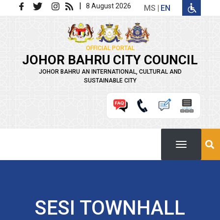
Skip to main content
|
8 August 2026
MS
EN
OFFICIAL PORTAL
JOHOR BAHRU CITY COUNCIL
JOHOR BAHRU AN INTERNATIONAL, CULTURAL AND
SUSTAINABLE CITY
SESI TOWNHALL