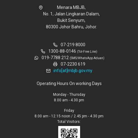
Menara MBJB,
No. 1, Jalan Lingkaran Dalam,
Bukit Senyum,
80300 Johor Bahru, Johor.
07-219 8000
1300-88-0146
(Tol-Free Line)
019-7788 212
(SMS/WhatsApp Aduan)
07-2230 619
info[at]mbjb.gov.my
Operating Hours On working Days
Monday - Thursday
8.00 am - 4.30 pm
Friday
8.00 am - 12.15 noon / 2.45 pm - 4.30 pm
Total Visitors: