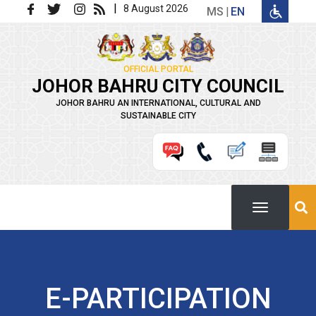
Skip to main content
|
8 August 2026
MS
EN
OFFICIAL PORTAL
JOHOR BAHRU CITY COUNCIL
JOHOR BAHRU AN INTERNATIONAL, CULTURAL AND
SUSTAINABLE CITY
E-PARTICIPATION