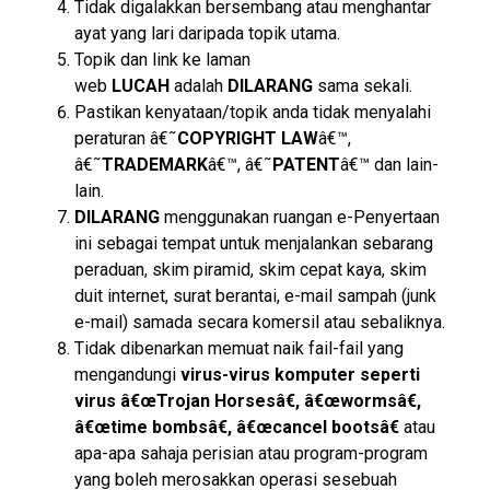
Tidak digalakkan bersembang atau menghantar
ayat yang lari daripada topik utama.
Topik dan link ke laman
web
LUCAH
adalah
DILARANG
sama sekali.
Pastikan kenyataan/topik anda tidak menyalahi
peraturan â€˜
COPYRIGHT LAW
â€™,
â€˜
TRADEMARK
â€™, â€˜
PATENT
â€™ dan lain-
lain.
DILARANG
menggunakan ruangan e-Penyertaan
ini sebagai tempat untuk menjalankan sebarang
peraduan, skim piramid, skim cepat kaya, skim
duit internet, surat berantai, e-mail sampah (junk
e-mail) samada secara komersil atau sebaliknya.
Tidak dibenarkan memuat naik fail-fail yang
mengandungi
virus-virus komputer seperti
virus â€œTrojan Horsesâ€, â€œwormsâ€,
â€œtime bombsâ€, â€œcancel bootsâ€
atau
apa-apa sahaja perisian atau program-program
yang boleh merosakkan operasi sesebuah