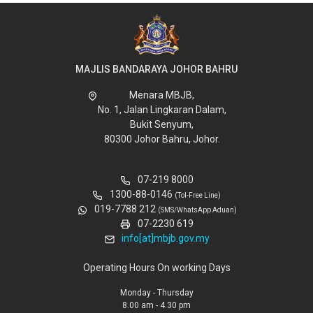
MAJLIS BANDARAYA JOHOR BAHRU
Menara MBJB,
No. 1, Jalan Lingkaran Dalam,
Bukit Senyum,
80300 Johor Bahru, Johor.
07-219 8000
1300-88-0146
(Tol-Free Line)
019-7788 212
(SMS/WhatsApp Aduan)
07-2230 619
info[at]mbjb.gov.my
Operating Hours On working Days
Monday - Thursday
8.00 am - 4.30 pm