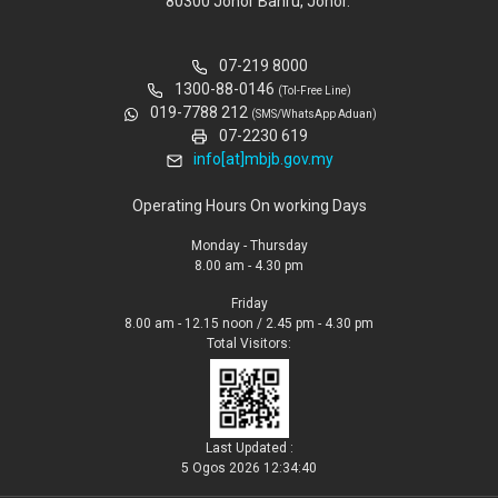
80300 Johor Bahru, Johor.
07-219 8000
1300-88-0146
(Tol-Free Line)
019-7788 212
(SMS/WhatsApp Aduan)
07-2230 619
info[at]mbjb.gov.my
Operating Hours On working Days
Monday - Thursday
8.00 am - 4.30 pm
Friday
8.00 am - 12.15 noon / 2.45 pm - 4.30 pm
Total Visitors:
Last Updated :
5 Ogos 2026 12:34:40