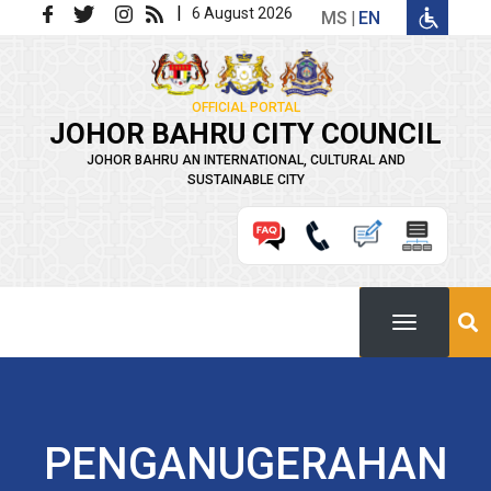
Skip to main content
|
6 August 2026
MS
EN
OFFICIAL PORTAL
JOHOR BAHRU CITY COUNCIL
JOHOR BAHRU AN INTERNATIONAL, CULTURAL AND
SUSTAINABLE CITY
PENGANUGERAHAN