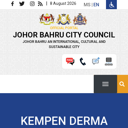
Skip to main content
|
8 August 2026
MS
EN
OFFICIAL PORTAL
JOHOR BAHRU CITY COUNCIL
JOHOR BAHRU AN INTERNATIONAL, CULTURAL AND
SUSTAINABLE CITY
KEMPEN DERMA