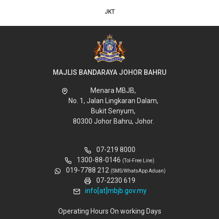
JKT
MAJLIS BANDARAYA JOHOR BAHRU
Menara MBJB,
No. 1, Jalan Lingkaran Dalam,
Bukit Senyum,
80300 Johor Bahru, Johor.
07-219 8000
1300-88-0146
(Tol-Free Line)
019-7788 212
(SMS/WhatsApp Aduan)
07-2230 619
info[at]mbjb.gov.my
Operating Hours On working Days