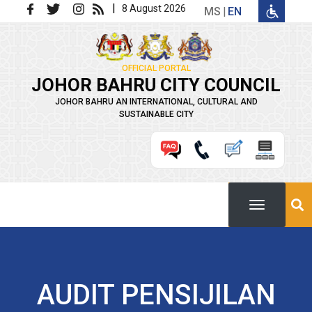
Skip to main content
|
8 August 2026
MS
EN
OFFICIAL PORTAL
JOHOR BAHRU CITY COUNCIL
JOHOR BAHRU AN INTERNATIONAL, CULTURAL AND
SUSTAINABLE CITY
AUDIT PENSIJILAN