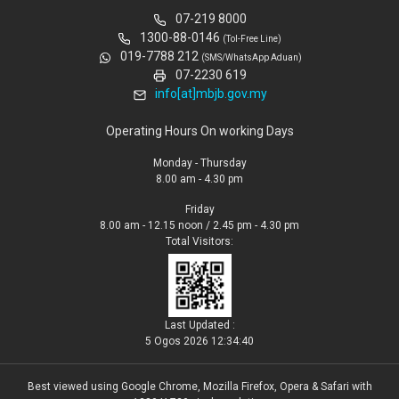
07-219 8000
1300-88-0146
(Tol-Free Line)
019-7788 212
(SMS/WhatsApp Aduan)
07-2230 619
info[at]mbjb.gov.my
Operating Hours On working Days
Monday - Thursday
8.00 am - 4.30 pm
Friday
8.00 am - 12.15 noon / 2.45 pm - 4.30 pm
Total Visitors:
Last Updated :
5 Ogos 2026 12:34:40
Best viewed using Google Chrome, Mozilla Firefox, Opera & Safari with