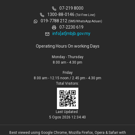
07-219 8000
1300-88-0146
(Tol-Free Line)
019-7788 212
(SMS/WhatsApp Aduan)
07-2230 619
info[at]mbjb.gov.my
Operating Hours On working Days
Monday - Thursday
8.00 am - 4.30 pm
Friday
8.00 am - 12.15 noon / 2.45 pm - 4.30 pm
Total Visitors:
Last Updated :
5 Ogos 2026 12:34:40
Best viewed using Google Chrome, Mozilla Firefox, Opera & Safari with