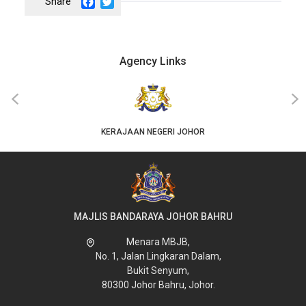
Facebook
Twitter
Agency Links
‹
›
KERAJAAN NEGERI JOHOR
MAJLIS BANDARAYA JOHOR BAHRU
Menara MBJB,
No. 1, Jalan Lingkaran Dalam,
Bukit Senyum,
80300 Johor Bahru, Johor.