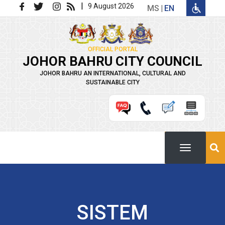
Skip to main content
|
9 August 2026
MS
EN
OFFICIAL PORTAL
JOHOR BAHRU CITY COUNCIL
JOHOR BAHRU AN INTERNATIONAL, CULTURAL AND
SUSTAINABLE CITY
SISTEM