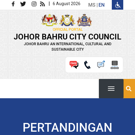
Skip to main content
|
6 August 2026
MS
EN
OFFICIAL PORTAL
JOHOR BAHRU CITY COUNCIL
JOHOR BAHRU AN INTERNATIONAL, CULTURAL AND
SUSTAINABLE CITY
PERTANDINGAN