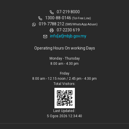
07-219 8000
1300-88-0146
(Tol-Free Line)
019-7788 212
(SMS/WhatsApp Aduan)
07-2230 619
info[at]mbjb.gov.my
Operating Hours On working Days
Monday - Thursday
8.00 am - 4.30 pm
Friday
8.00 am - 12.15 noon / 2.45 pm - 4.30 pm
Total Visitors:
Last Updated :
5 Ogos 2026 12:34:40