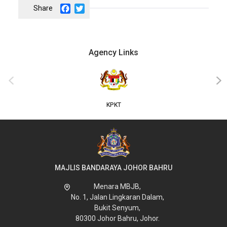
Facebook
Twitter
Agency Links
JKT
‹
›
MAJLIS BANDARAYA JOHOR BAHRU
Menara MBJB,
No. 1, Jalan Lingkaran Dalam,
Bukit Senyum,
80300 Johor Bahru, Johor.