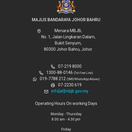
MAJLIS BANDARAYA JOHOR BAHRU
Menara MBJB,
No. 1, Jalan Lingkaran Dalam,
Bukit Senyum,
80300 Johor Bahru, Johor.
07-219 8000
1300-88-0146
(Tol-Free Line)
019-7788 212
(SMS/WhatsApp Aduan)
07-2230 619
info[at]mbjb.gov.my
Operating Hours On working Days
Monday - Thursday
8.00 am - 4.30 pm
Friday