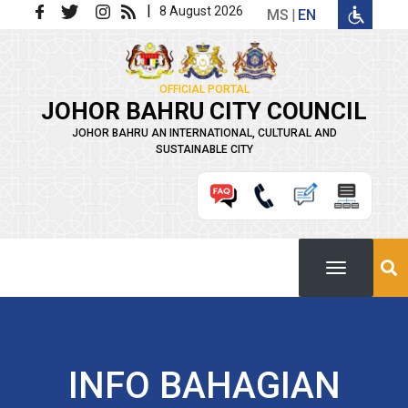
Skip to main content
|
8 August 2026
MS
EN
OFFICIAL PORTAL
JOHOR BAHRU CITY COUNCIL
JOHOR BAHRU AN INTERNATIONAL, CULTURAL AND
SUSTAINABLE CITY
INFO BAHAGIAN