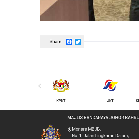
Facebook
Twitter
‹
KPKT
JKT
KERAJAAN NEGERI JOHOR
MAJLIS BANDARAYA JOHOR BAHR
Menara MBJB,
No. 1, Jalan Lingkaran Dalam,