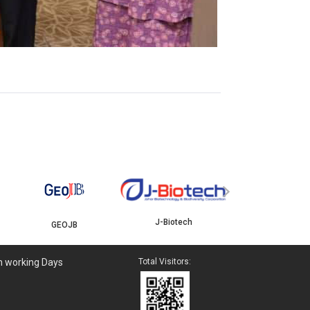
YBJB
ISKANDAR
›
J-Biotech
n working Days
Total Visitors: