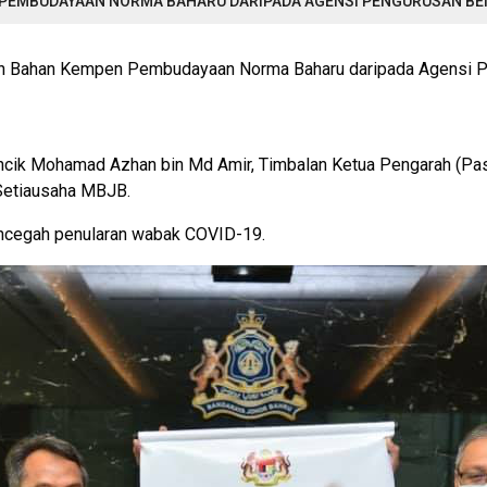
PEMBUDAYAAN NORMA BAHARU DARIPADA AGENSI PENGURUSAN BE
ahan Bahan Kempen Pembudayaan Norma Baharu daripada Agensi
ncik Mohamad Azhan bin Md Amir, Timbalan Ketua Pengarah (Pa
 Setiausaha MBJB.
ncegah penularan wabak COVID-19.