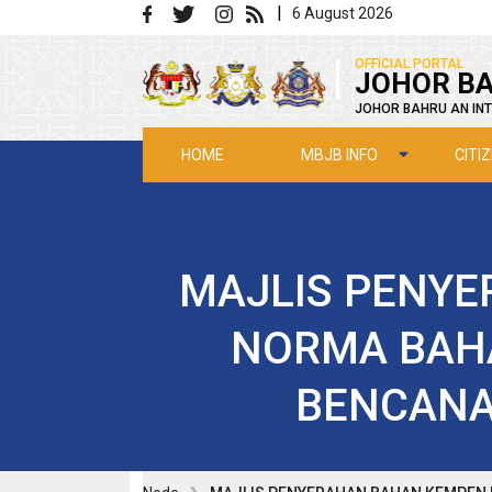
Skip to main content
|
6 August 2026
|
OFFICIAL PORTAL
JOHOR BA
JOHOR BAHRU AN INT
MBJB INFO
CITI
HOME
MAJLIS PENY
NORMA BAHA
BENCANA