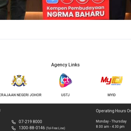
Agency Links
USTJ
MYID
GEOJB
U
Operating Hours O
07-219 8000
Monday - Thursday
8.00 am - 4.30 pm
1300-88-0146
(Tol-Free Line)