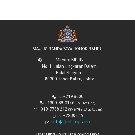
JKT
MAJLIS BANDARAYA JOHOR BAHRU
Menara MBJB,
No. 1, Jalan Lingkaran Dalam,
Bukit Senyum,
80300 Johor Bahru, Johor.
07-219 8000
1300-88-0146
(Tol-Free Line)
019-7788 212
(SMS/WhatsApp Aduan)
07-2230 619
info[at]mbjb.gov.my
Operating Hours On working Days