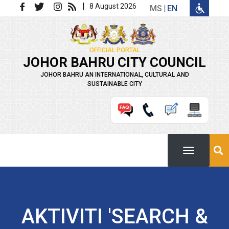
Skip to main content
|
8 August 2026
MS
EN
OFFICIAL PORTAL
JOHOR BAHRU CITY COUNCIL
JOHOR BAHRU AN INTERNATIONAL, CULTURAL AND
SUSTAINABLE CITY
AKTIVITI 'SEARCH &