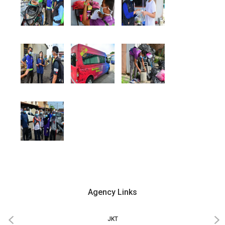
Agency Links
‹
›