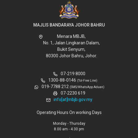
MAJLIS BANDARAYA JOHOR BAHRU
Menara MBJB,
No. 1, Jalan Lingkaran Dalam,
Bukit Senyum,
80300 Johor Bahru, Johor.
07-219 8000
1300-88-0146
(Tol-Free Line)
019-7788 212
(SMS/WhatsApp Aduan)
07-2230 619
info[at]mbjb.gov.my
Operating Hours On working Days
Monday - Thursday
8.00 am - 4.30 pm