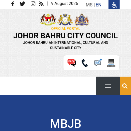
Skip to main content
|
9 August 2026
MS
EN
OFFICIAL PORTAL
JOHOR BAHRU CITY COUNCIL
JOHOR BAHRU AN INTERNATIONAL, CULTURAL AND
SUSTAINABLE CITY
MBJB