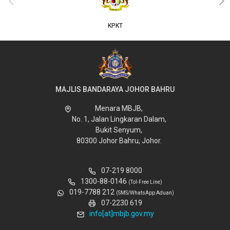
‹
›
KPKT
MAJLIS BANDARAYA JOHOR BAHRU
Menara MBJB,
No. 1, Jalan Lingkaran Dalam,
Bukit Senyum,
80300 Johor Bahru, Johor.
07-219 8000
1300-88-0146
(Tol-Free Line)
019-7788 212
(SMS/WhatsApp Aduan)
07-2230 619
info[at]mbjb.gov.my