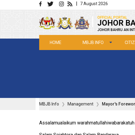
Skip to main content
|
7 August 2026
|
OFFICIAL PORTAL
JOHOR BA
JOHOR BAHRU AN INT
MBJB INFO
CITI
HOME
MBJB Info
Management
Mayor's Forewo
Assalamualaikum warahmatullahiwabarakatuh
Salam Sejahtera dan Salam Bandaraya