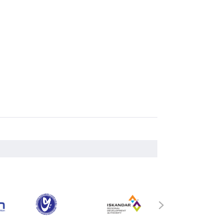
MyGOV
›