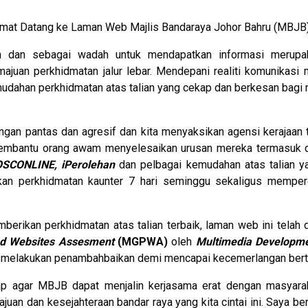
lamat Datang ke Laman Web Majlis Bandaraya Johor Bahru (MBJB)
an dan sebagai wadah untuk mendapatkan informasi merupak
ajuan perkhidmatan jalur lebar. Mendepani realiti komunikasi
dahan perkhidmatan atas talian yang cekap dan berkesan bagi 
an pantas dan agresif dan kita menyaksikan agensi kerajaan t
embantu orang awam menyelesaikan urusan mereka termasuk d
OSCONLINE, iPerolehan
dan pelbagai kemudahan atas talian yan
an perkhidmatan kaunter 7 hari seminggu sekaligus memper
ikan perkhidmatan atas talian terbaik, laman web ini telah 
nd Websites Assesment
(MGPWA)
oleh
Multimedia Developme
s melakukan penambahbaikan demi mencapai kecemerlangan bert
ap agar MBJB dapat menjalin kerjasama erat dengan masyara
n dan kesejahteraan bandar raya yang kita cintai ini. Saya ber