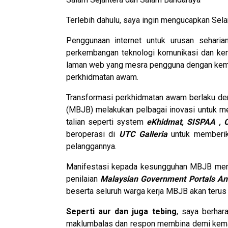
Terlebih dahulu, saya ingin mengucapkan Se
Penggunaan internet untuk urusan sehari
perkembangan teknologi komunikasi dan kem
laman web yang mesra pengguna dengan kemu
perkhidmatan awam.
Transformasi perkhidmatan awam berlaku deng
(MBJB) melakukan pelbagai inovasi untuk m
talian seperti system
eKhidmat, SISPAA , 
beroperasi di
UTC Galleria
untuk memberik
pelanggannya.
Manifestasi kepada kesungguhan MBJB member
penilaian
Malaysian Government Portals A
beserta seluruh warga kerja MBJB akan teru
Seperti aur dan juga tebing
, saya berhar
maklumbalas dan respon membina demi kemajua