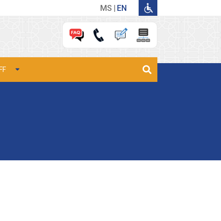
MS
EN
FF