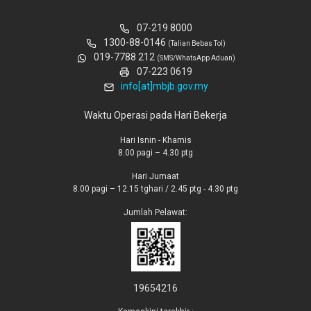
07-219 8000
1300-88-0146
(Talian Bebas Tol)
019-7788 212
(SMS/WhatsApp Aduan)
07-223 0619
info[at]mbjb.gov.my
Waktu Operasi pada Hari Bekerja
Hari Isnin - Khamis
8.00 pagi – 4.30 ptg
Hari Jumaat
8.00 pagi – 12.15 tghari / 2.45 ptg - 4.30 ptg
Jumlah Pelawat:
19654216