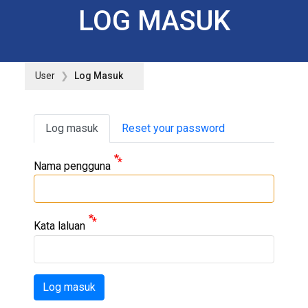
LOG MASUK
User
Log Masuk
Primary tabs
Log masuk
Reset your password
Nama pengguna
Kata laluan
Log masuk