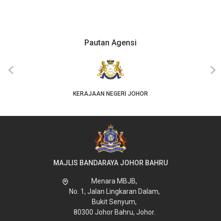
Pautan Agensi
‹
›
KERAJAAN NEGERI JOHOR
MAJLIS BANDARAYA JOHOR BAHRU
Menara MBJB,
No. 1, Jalan Lingkaran Dalam,
Bukit Senyum,
80300 Johor Bahru, Johor.