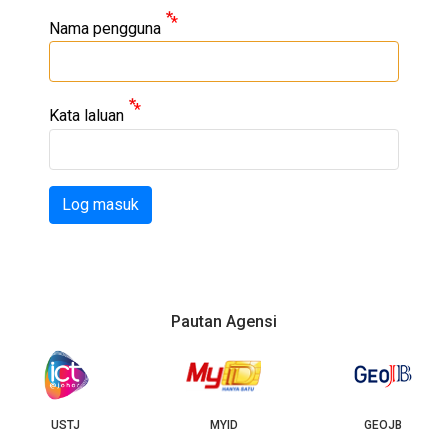
Nama pengguna
Kata laluan
Log masuk
Pautan Agensi
USTJ
MYID
GEOJB