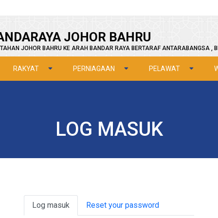
ANDARAYA JOHOR BAHRU
TAHAN JOHOR BAHRU KE ARAH BANDAR RAYA BERTARAF ANTARABANGSA , B
RAKYAT
PERNIAGAAN
PELAWAT
LOG MASUK
Primary tabs
Log masuk
Reset your password