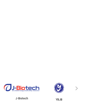
ISKANDAR
›
J-Biotech
YBJB