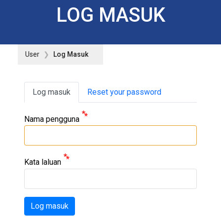
LOG MASUK
User
Log Masuk
Primary tabs
Log masuk
Reset your password
Nama pengguna
Kata laluan
Log masuk