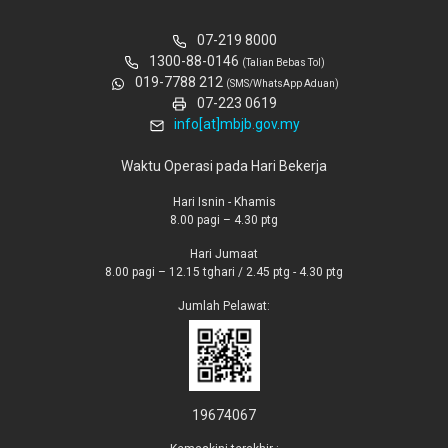
07-219 8000
1300-88-0146
(Talian Bebas Tol)
019-7788 212
(SMS/WhatsApp Aduan)
07-223 0619
info[at]mbjb.gov.my
Waktu Operasi pada Hari Bekerja
Hari Isnin - Khamis
8.00 pagi – 4.30 ptg
Hari Jumaat
8.00 pagi – 12.15 tghari / 2.45 ptg - 4.30 ptg
Jumlah Pelawat:
19674067