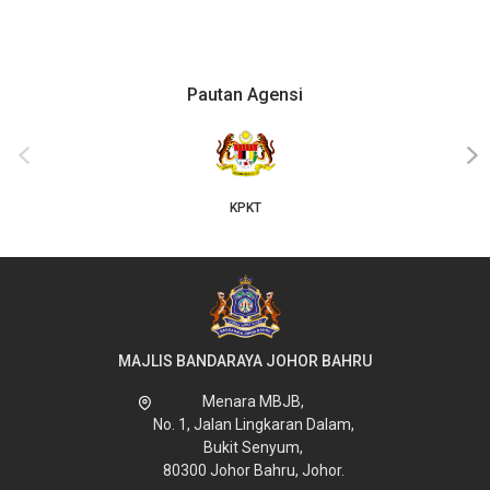
Pautan Agensi
‹
›
KPKT
MAJLIS BANDARAYA JOHOR BAHRU
Menara MBJB,
No. 1, Jalan Lingkaran Dalam,
Bukit Senyum,
80300 Johor Bahru, Johor.