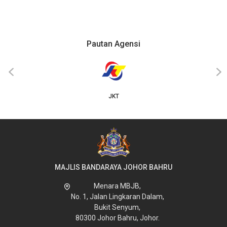
Pautan Agensi
‹
›
JKT
MAJLIS BANDARAYA JOHOR BAHRU
Menara MBJB,
No. 1, Jalan Lingkaran Dalam,
Bukit Senyum,
80300 Johor Bahru, Johor.