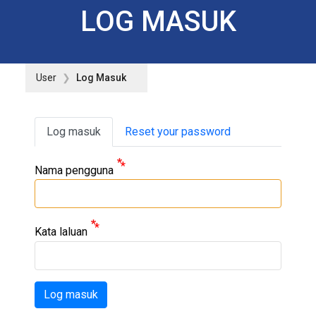
LOG MASUK
User
Log Masuk
Primary tabs
Log masuk
Reset your password
Nama pengguna
Kata laluan
Log masuk