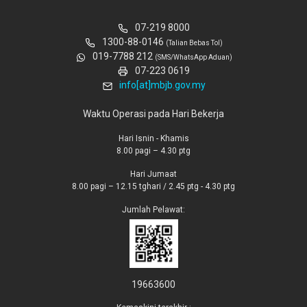
07-219 8000
1300-88-0146
(Talian Bebas Tol)
019-7788 212
(SMS/WhatsApp Aduan)
07-223 0619
info[at]mbjb.gov.my
Waktu Operasi pada Hari Bekerja
Hari Isnin - Khamis
8.00 pagi – 4.30 ptg
Hari Jumaat
8.00 pagi – 12.15 tghari / 2.45 ptg - 4.30 ptg
Jumlah Pelawat:
19663600