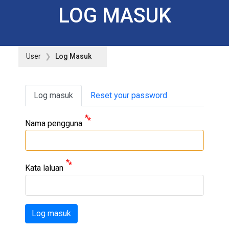
LOG MASUK
User
Log Masuk
Primary tabs
Log masuk
Reset your password
Nama pengguna
Kata laluan
Log masuk