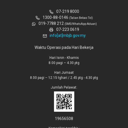
07-219 8000
1300-88-0146
(Talian Bebas Tol)
019-7788 212
(SMS/WhatsApp Aduan)
07-223 0619
info[at]mbjb.gov.my
Waktu Operasi pada Hari Bekerja
Hari Isnin - Khamis
8.00 pagi – 4.30 ptg
Hari Jumaat
8.00 pagi – 12.15 tghari / 2.45 ptg - 4.30 ptg
Jumlah Pelawat:
19656508