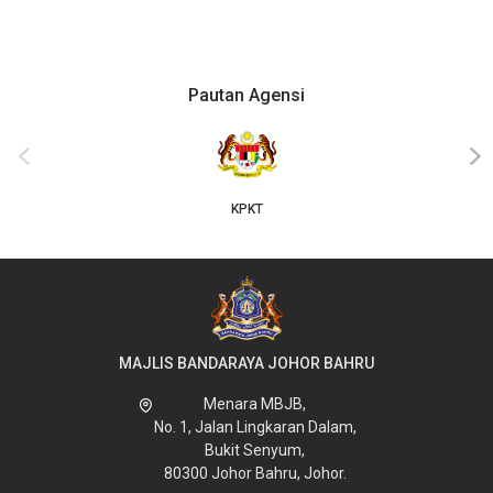
Pautan Agensi
‹
›
KPKT
MAJLIS BANDARAYA JOHOR BAHRU
Menara MBJB,
No. 1, Jalan Lingkaran Dalam,
Bukit Senyum,
80300 Johor Bahru, Johor.