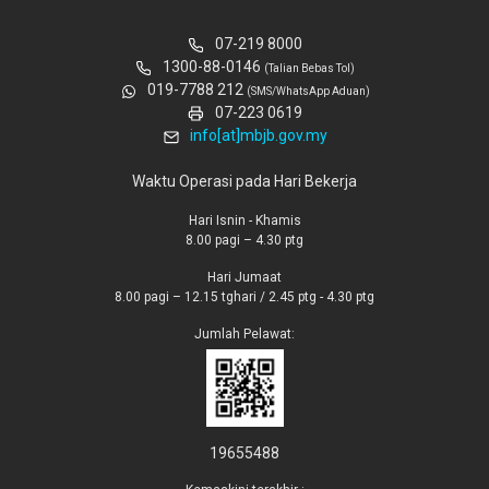
07-219 8000
1300-88-0146
(Talian Bebas Tol)
019-7788 212
(SMS/WhatsApp Aduan)
07-223 0619
info[at]mbjb.gov.my
Waktu Operasi pada Hari Bekerja
Hari Isnin - Khamis
8.00 pagi – 4.30 ptg
Hari Jumaat
8.00 pagi – 12.15 tghari / 2.45 ptg - 4.30 ptg
Jumlah Pelawat:
19655488