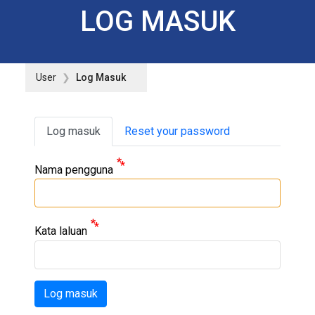
LOG MASUK
User
Log Masuk
Primary tabs
Log masuk
Reset your password
Nama pengguna
Kata laluan
Log masuk