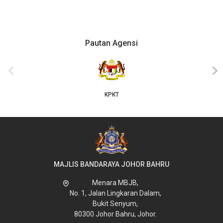
Pautan Agensi
‹
›
KPKT
MAJLIS BANDARAYA JOHOR BAHRU
Menara MBJB,
No. 1, Jalan Lingkaran Dalam,
Bukit Senyum,
80300 Johor Bahru, Johor.