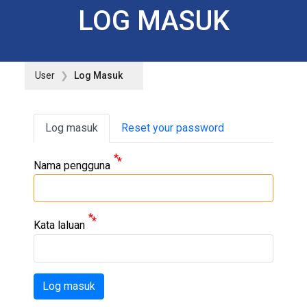
LOG MASUK
User
Log Masuk
Primary tabs
Log masuk
Reset your password
Nama pengguna
Kata laluan
Log masuk