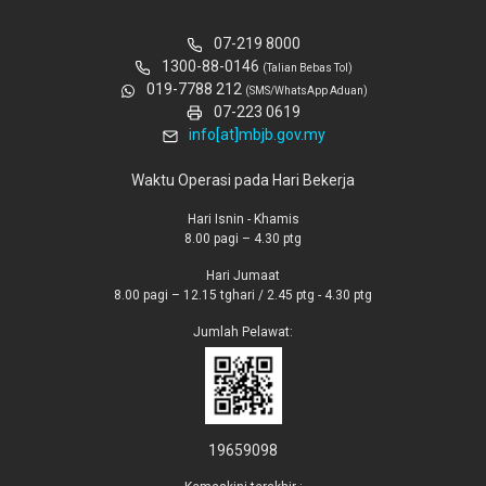
07-219 8000
1300-88-0146
(Talian Bebas Tol)
019-7788 212
(SMS/WhatsApp Aduan)
07-223 0619
info[at]mbjb.gov.my
Waktu Operasi pada Hari Bekerja
Hari Isnin - Khamis
8.00 pagi – 4.30 ptg
Hari Jumaat
8.00 pagi – 12.15 tghari / 2.45 ptg - 4.30 ptg
Jumlah Pelawat:
19659098