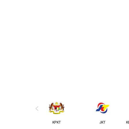
‹
KPKT
JKT
KE