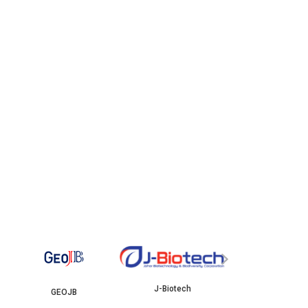
YBJB
›
J-Biotech
GEOJB