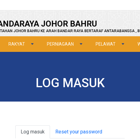
ANDARAYA JOHOR BAHRU
TAHAN JOHOR BAHRU KE ARAH BANDAR RAYA BERTARAF ANTARABANGSA , B
RAKYAT
PERNIAGAAN
PELAWAT
LOG MASUK
Primary tabs
Log masuk
Reset your password