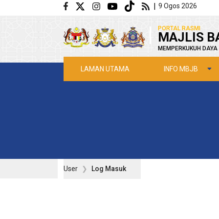
Langkau ke kandungan utama
|
9 Ogos 2026
|
PORTAL RASMI
MAJLIS B
MEMPERKUKUH DAYA 
INFO MBJB
LAMAN UTAMA
User
Log Masuk