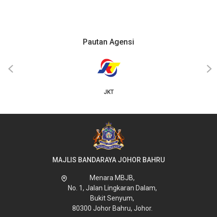
Pautan Agensi
‹
›
JKT
MAJLIS BANDARAYA JOHOR BAHRU
Menara MBJB,
No. 1, Jalan Lingkaran Dalam,
Bukit Senyum,
80300 Johor Bahru, Johor.