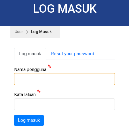
LOG MASUK
User
Log Masuk
Primary tabs
Log masuk
Reset your password
Nama pengguna
Kata laluan
Log masuk