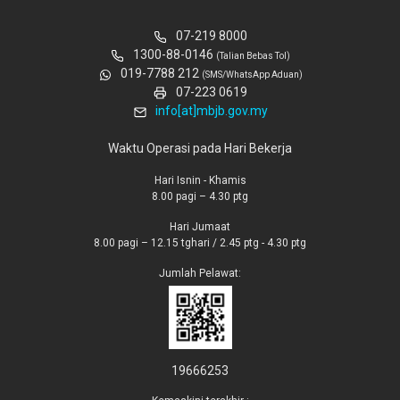
07-219 8000
1300-88-0146
(Talian Bebas Tol)
019-7788 212
(SMS/WhatsApp Aduan)
07-223 0619
info[at]mbjb.gov.my
Waktu Operasi pada Hari Bekerja
Hari Isnin - Khamis
8.00 pagi – 4.30 ptg
Hari Jumaat
8.00 pagi – 12.15 tghari / 2.45 ptg - 4.30 ptg
Jumlah Pelawat:
19666253