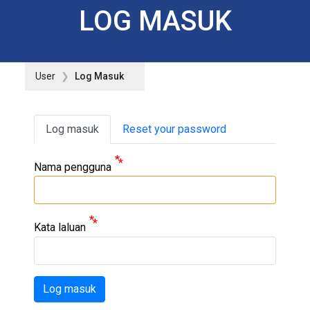
LOG MASUK
User
Log Masuk
Primary tabs
Log masuk
Reset your password
Nama pengguna
Kata laluan
Log masuk