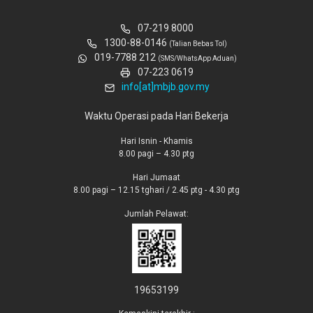
07-219 8000
1300-88-0146
(Talian Bebas Tol)
019-7788 212
(SMS/WhatsApp Aduan)
07-223 0619
info[at]mbjb.gov.my
Waktu Operasi pada Hari Bekerja
Hari Isnin - Khamis
8.00 pagi – 4.30 ptg
Hari Jumaat
8.00 pagi – 12.15 tghari / 2.45 ptg - 4.30 ptg
Jumlah Pelawat:
19653199