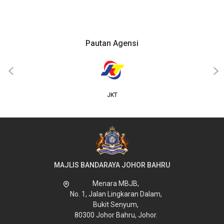
Pautan Agensi
‹
›
JKT
MAJLIS BANDARAYA JOHOR BAHRU
Menara MBJB,
No. 1, Jalan Lingkaran Dalam,
Bukit Senyum,
80300 Johor Bahru, Johor.