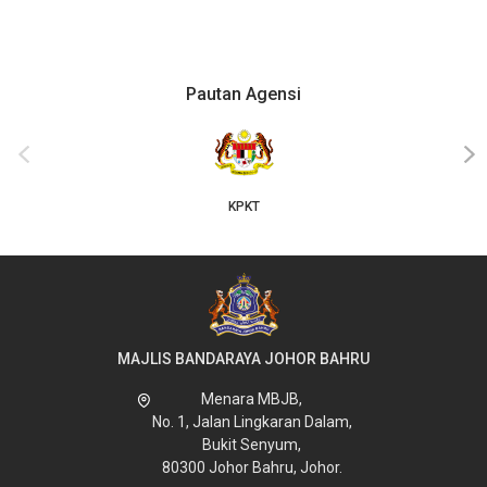
Pautan Agensi
‹
›
KPKT
MAJLIS BANDARAYA JOHOR BAHRU
Menara MBJB,
No. 1, Jalan Lingkaran Dalam,
Bukit Senyum,
80300 Johor Bahru, Johor.