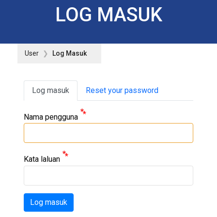
LOG MASUK
User
Log Masuk
Primary tabs
Log masuk
Reset your password
Nama pengguna
Kata laluan
Log masuk