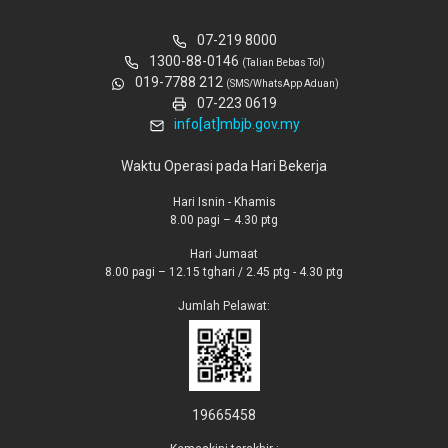
07-219 8000
1300-88-0146
(Talian Bebas Tol)
019-7788 212
(SMS/WhatsApp Aduan)
07-223 0619
info[at]mbjb.gov.my
Waktu Operasi pada Hari Bekerja
Hari Isnin - Khamis
8.00 pagi – 4.30 ptg
Hari Jumaat
8.00 pagi – 12.15 tghari / 2.45 ptg - 4.30 ptg
Jumlah Pelawat:
19665458