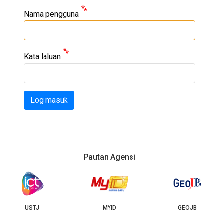
Nama pengguna
Kata laluan
Log masuk
Pautan Agensi
USTJ
MYID
GEOJB