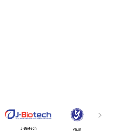
ISKANDAR
›
J-Biotech
YBJB