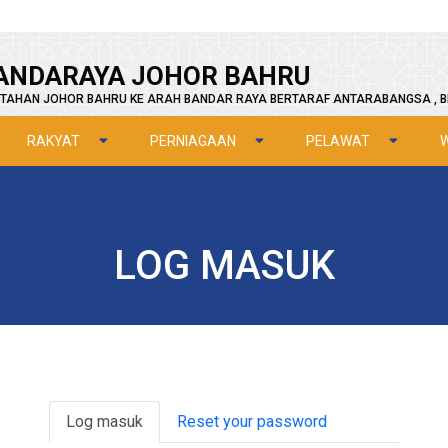
ANDARAYA JOHOR BAHRU
TAHAN JOHOR BAHRU KE ARAH BANDAR RAYA BERTARAF ANTARABANGSA , B
RAKYAT
PERNIAGAAN
PELAWAT
LOG MASUK
Primary tabs
Log masuk
Reset your password