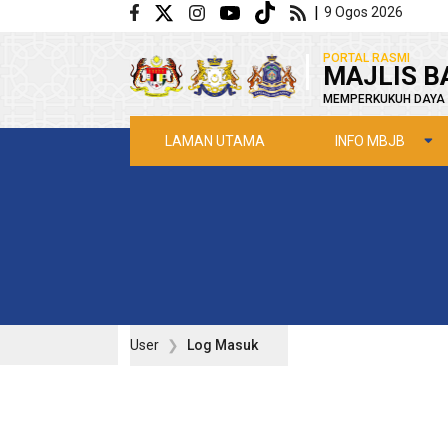
Langkau ke kandungan utama
|
9 Ogos 2026
|
PORTAL RASMI
MAJLIS B
MEMPERKUKUH DAYA 
INFO MBJB
LAMAN UTAMA
User
Log Masuk