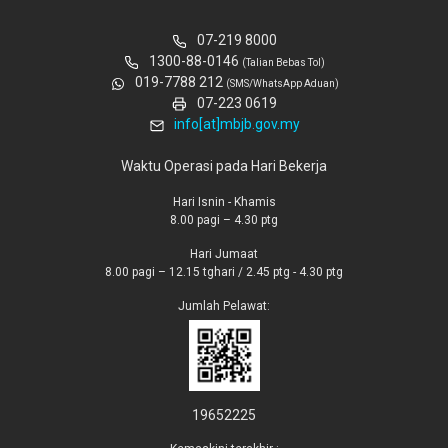
07-219 8000
1300-88-0146
(Talian Bebas Tol)
019-7788 212
(SMS/WhatsApp Aduan)
07-223 0619
info[at]mbjb.gov.my
Waktu Operasi pada Hari Bekerja
Hari Isnin - Khamis
8.00 pagi – 4.30 ptg
Hari Jumaat
8.00 pagi – 12.15 tghari / 2.45 ptg - 4.30 ptg
Jumlah Pelawat:
19652225