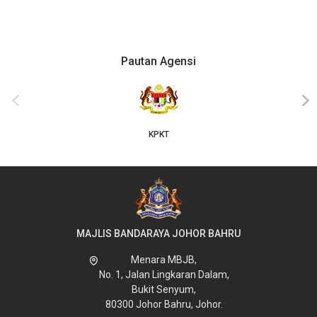
Pautan Agensi
‹
›
KPKT
MAJLIS BANDARAYA JOHOR BAHRU
Menara MBJB,
No. 1, Jalan Lingkaran Dalam,
Bukit Senyum,
80300 Johor Bahru, Johor.