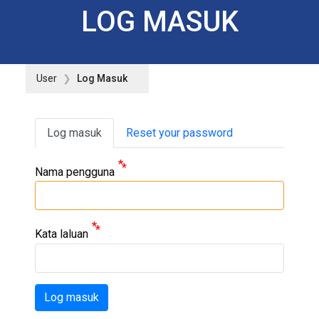
LOG MASUK
User
Log Masuk
Primary tabs
Log masuk
Reset your password
Nama pengguna
Kata laluan
Log masuk