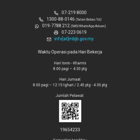
07-219 8000
1300-88-0146
(Talian Bebas Tol)
019-7788 212
(SMS/WhatsApp Aduan)
07-223 0619
info[at]mbjb.gov.my
Waktu Operasi pada Hari Bekerja
Hari Isnin - Khamis
8.00 pagi – 4.30 ptg
Hari Jumaat
8.00 pagi – 12.15 tghari / 2.45 ptg - 4.30 ptg
Jumlah Pelawat:
19654233