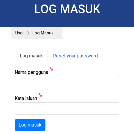
LOG MASUK
User
Log Masuk
Primary tabs
Log masuk
Reset your password
Nama pengguna
Kata laluan
Log masuk