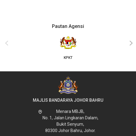
Pautan Agensi
‹
›
KPKT
MAJLIS BANDARAYA JOHOR BAHRU
Menara MBJB,
No. 1, Jalan Lingkaran Dalam,
Bukit Senyum,
80300 Johor Bahru, Johor.