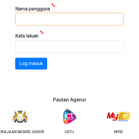
Nama pengguna
Kata laluan
Log masuk
Pautan Agensi
OR
USTJ
MYID
GEOJB