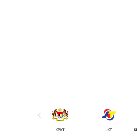
‹
KPKT
JKT
KERAJAAN NEGERI JOH