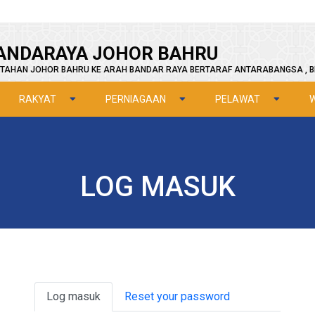
ANDARAYA JOHOR BAHRU
TAHAN JOHOR BAHRU KE ARAH BANDAR RAYA BERTARAF ANTARABANGSA , B
RAKYAT
PERNIAGAAN
PELAWAT
LOG MASUK
Primary tabs
Log masuk
Reset your password