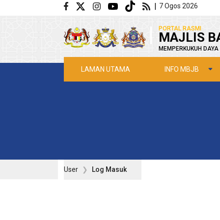
Langkau ke kandungan utama
|
7 Ogos 2026
|
PORTAL RASMI
MAJLIS B
MEMPERKUKUH DAYA 
INFO MBJB
LAMAN UTAMA
User
Log Masuk