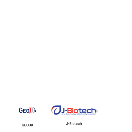
YBJB
ISKAN
›
J-Biotech