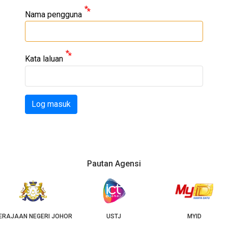
Nama pengguna
Kata laluan
Log masuk
Pautan Agensi
USTJ
MYID
GEOJB