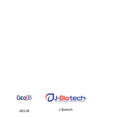
YBJB
ISKANDAR
›
J-Biotech