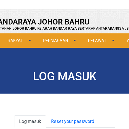
ANDARAYA JOHOR BAHRU
TAHAN JOHOR BAHRU KE ARAH BANDAR RAYA BERTARAF ANTARABANGSA , B
RAKYAT
PERNIAGAAN
PELAWAT
LOG MASUK
Primary tabs
Log masuk
Reset your password