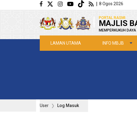
Langkau ke kandungan utama
|
8 Ogos 2026
|
PORTAL RASMI
MAJLIS B
MEMPERKUKUH DAYA 
INFO MBJB
LAMAN UTAMA
User
Log Masuk