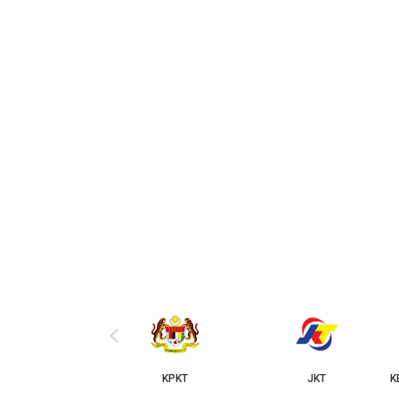
‹
KPKT
JKT
KERAJAAN NEGERI JOHOR