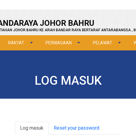
ANDARAYA JOHOR BAHRU
TAHAN JOHOR BAHRU KE ARAH BANDAR RAYA BERTARAF ANTARABANGSA , B
RAKYAT
PERNIAGAAN
PELAWAT
LOG MASUK
Primary tabs
Log masuk
Reset your password