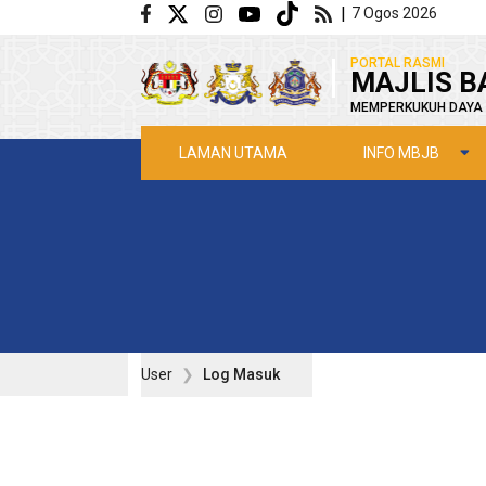
Langkau ke kandungan utama
|
7 Ogos 2026
|
PORTAL RASMI
MAJLIS B
MEMPERKUKUH DAYA 
INFO MBJB
LAMAN UTAMA
User
Log Masuk