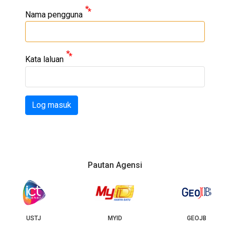
Nama pengguna
Kata laluan
Log masuk
Pautan Agensi
J-Biotech
MYID
GEOJB