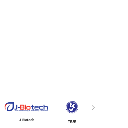
ISKANDAR
MyGOV
›
YBJB