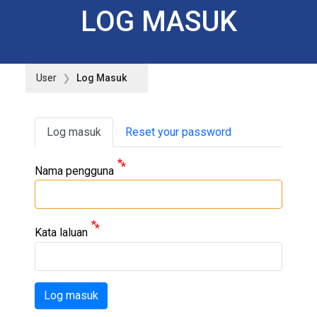
LOG MASUK
User
Log Masuk
Primary tabs
Log masuk
Reset your password
Nama pengguna
Kata laluan
Log masuk