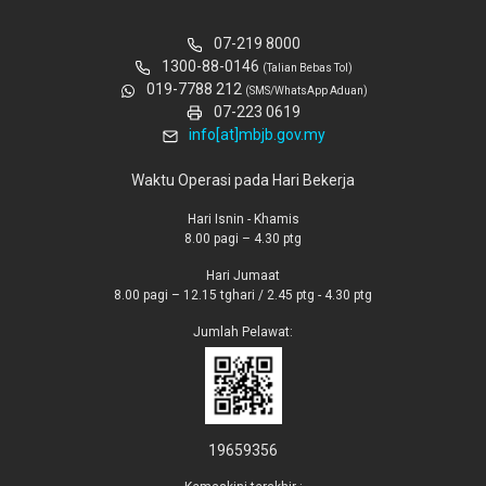
07-219 8000
1300-88-0146
(Talian Bebas Tol)
019-7788 212
(SMS/WhatsApp Aduan)
07-223 0619
info[at]mbjb.gov.my
Waktu Operasi pada Hari Bekerja
Hari Isnin - Khamis
8.00 pagi – 4.30 ptg
Hari Jumaat
8.00 pagi – 12.15 tghari / 2.45 ptg - 4.30 ptg
Jumlah Pelawat:
19659356