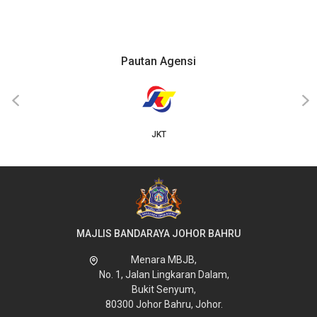
Pautan Agensi
‹
›
JKT
MAJLIS BANDARAYA JOHOR BAHRU
Menara MBJB,
No. 1, Jalan Lingkaran Dalam,
Bukit Senyum,
80300 Johor Bahru, Johor.