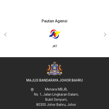
Pautan Agensi
‹
›
JKT
MAJLIS BANDARAYA JOHOR BAHRU
Menara MBJB,
No. 1, Jalan Lingkaran Dalam,
Bukit Senyum,
80300 Johor Bahru, Johor.