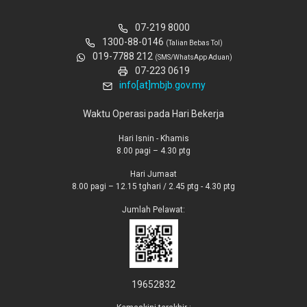
07-219 8000
1300-88-0146
(Talian Bebas Tol)
019-7788 212
(SMS/WhatsApp Aduan)
07-223 0619
info[at]mbjb.gov.my
Waktu Operasi pada Hari Bekerja
Hari Isnin - Khamis
8.00 pagi – 4.30 ptg
Hari Jumaat
8.00 pagi – 12.15 tghari / 2.45 ptg - 4.30 ptg
Jumlah Pelawat:
19652832