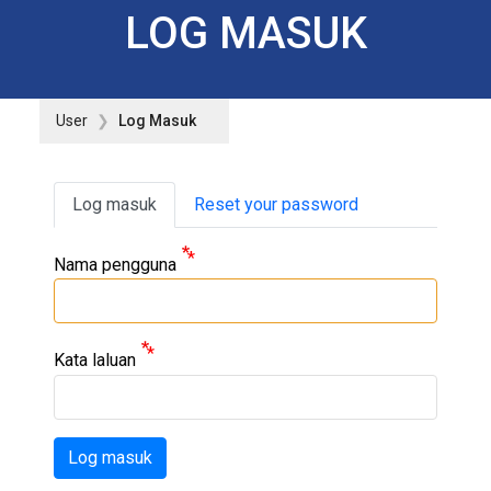
LOG MASUK
User
Log Masuk
Primary tabs
Log masuk
Reset your password
Nama pengguna
Kata laluan
Log masuk