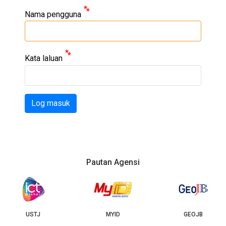
Nama pengguna
Kata laluan
Log masuk
Pautan Agensi
USTJ
MYID
GEOJB