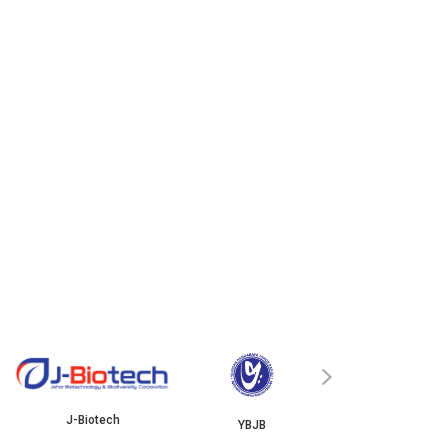
ISKANDAR
›
J-Biotech
YBJB