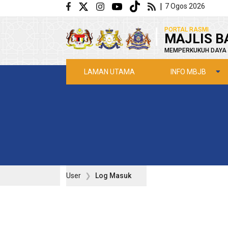
Langkau ke kandungan utama
|
7 Ogos 2026
|
PORTAL RASMI
MAJLIS B
MEMPERKUKUH DAYA 
INFO MBJB
LAMAN UTAMA
User
Log Masuk