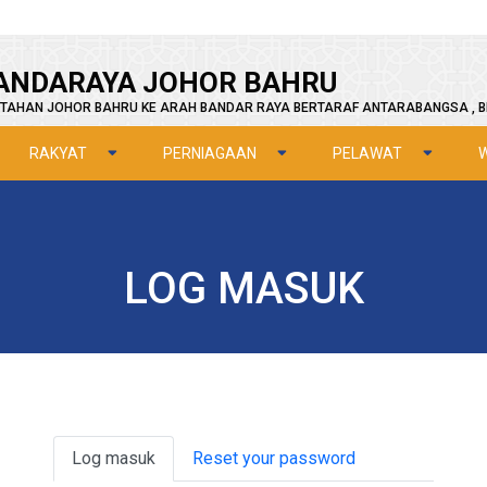
ANDARAYA JOHOR BAHRU
TAHAN JOHOR BAHRU KE ARAH BANDAR RAYA BERTARAF ANTARABANGSA , B
RAKYAT
PERNIAGAAN
PELAWAT
LOG MASUK
Primary tabs
Log masuk
Reset your password