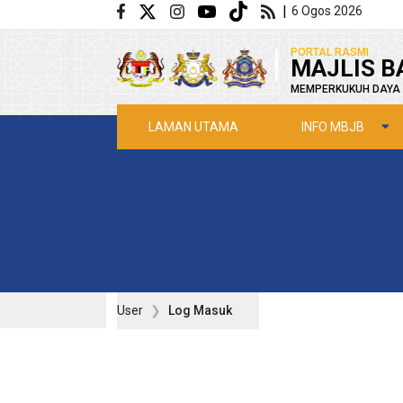
Langkau ke kandungan utama
|
6 Ogos 2026
|
PORTAL RASMI
MAJLIS B
MEMPERKUKUH DAYA 
INFO MBJB
LAMAN UTAMA
User
Log Masuk