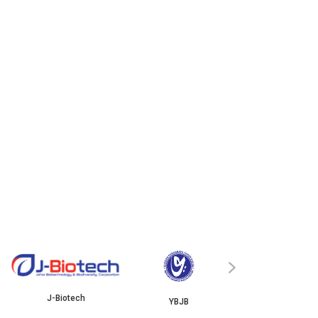
ISKANDAR
›
J-Biotech
YBJB