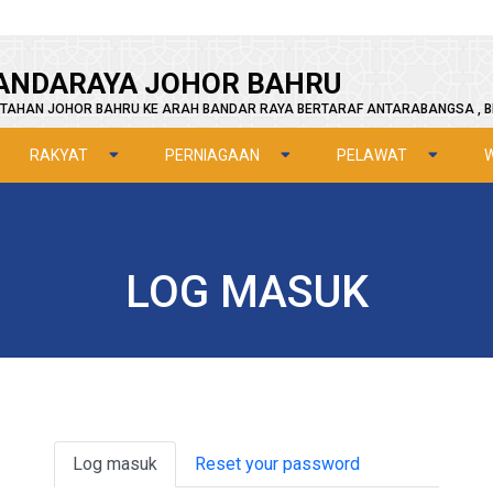
ANDARAYA JOHOR BAHRU
TAHAN JOHOR BAHRU KE ARAH BANDAR RAYA BERTARAF ANTARABANGSA , B
RAKYAT
PERNIAGAAN
PELAWAT
LOG MASUK
Primary tabs
Log masuk
Reset your password