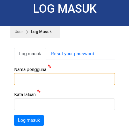
LOG MASUK
User
Log Masuk
Primary tabs
Log masuk
Reset your password
Nama pengguna
Kata laluan
Log masuk