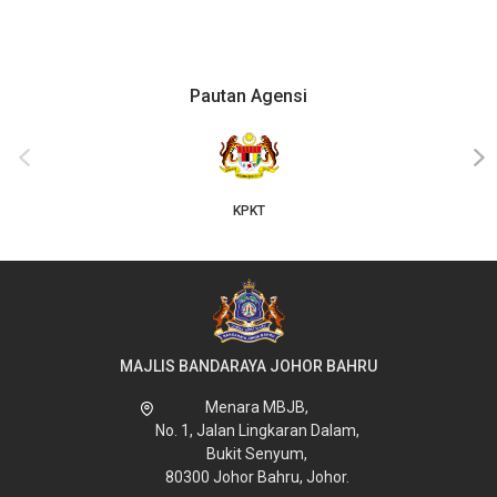
Pautan Agensi
JKT
‹
›
MAJLIS BANDARAYA JOHOR BAHRU
Menara MBJB,
No. 1, Jalan Lingkaran Dalam,
Bukit Senyum,
80300 Johor Bahru, Johor.