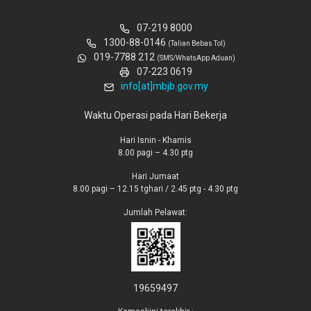
07-219 8000
1300-88-0146
(Talian Bebas Tol)
019-7788 212
(SMS/WhatsApp Aduan)
07-223 0619
info[at]mbjb.gov.my
Waktu Operasi pada Hari Bekerja
Hari Isnin - Khamis
8.00 pagi – 4.30 ptg
Hari Jumaat
8.00 pagi – 12.15 tghari / 2.45 ptg - 4.30 ptg
Jumlah Pelawat:
19659497