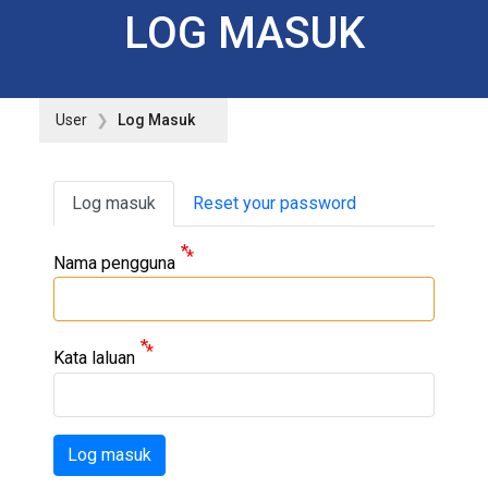
LOG MASUK
User
Log Masuk
Primary tabs
Log masuk
Reset your password
Nama pengguna
Kata laluan
Log masuk