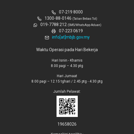
07-219 8000
1300-88-0146
(Talian Bebas Tol)
019-7788 212
(SMS/WhatsApp Aduan)
07-223 0619
info[at]mbjb.gov.my
Waktu Operasi pada Hari Bekerja
Hari Isnin - Khamis
8.00 pagi – 4.30 ptg
Hari Jumaat
8.00 pagi – 12.15 tghari / 2.45 ptg - 4.30 ptg
Jumlah Pelawat:
19658026