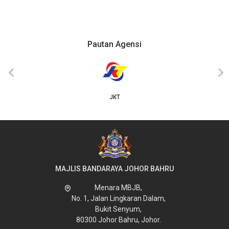
Pautan Agensi
‹
›
JKT
MAJLIS BANDARAYA JOHOR BAHRU
Menara MBJB,
No. 1, Jalan Lingkaran Dalam,
Bukit Senyum,
80300 Johor Bahru, Johor.